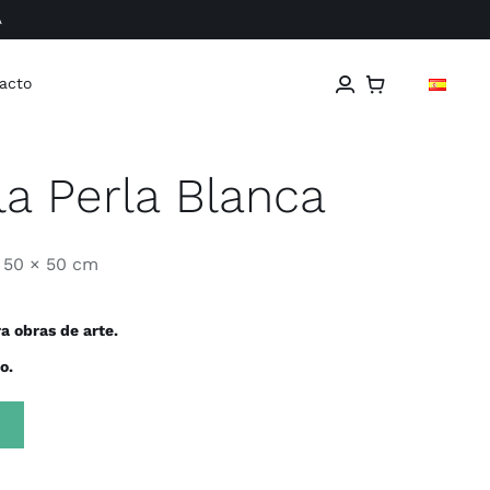
A
acto
la Perla Blanca
50 × 50 cm
a obras de arte.
o.