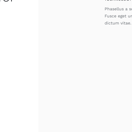
Phasellus a so
Fusce eget u
dictum vitae.