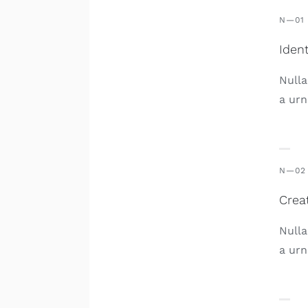
N—01
Iden
Nulla
a urn
N—02
Crea
Nulla
a urn