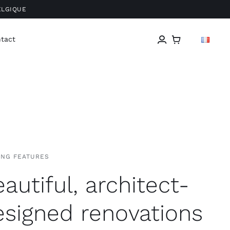
ELGIQUE
tact
ING FEATURES
autiful, architect-
esigned renovations