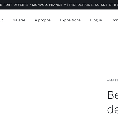
DE PORT OFFERTS / MONACO, FRANCE MÉTROPOLITAINE, SUISSE ET B
ut
Galerie
À propos
Expositions
Blogue
Con
AMAZ
Be
d