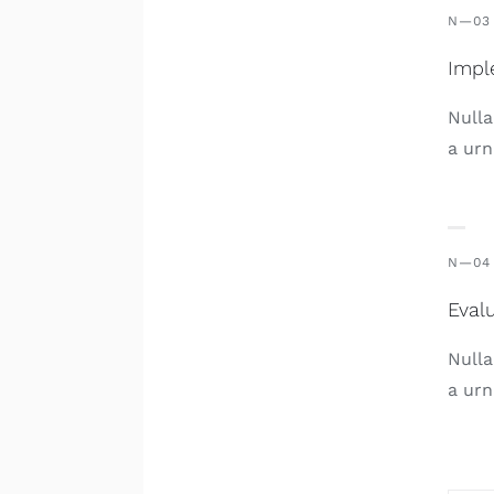
N—03
Impl
Nulla
a urn
N—04
Eval
Nulla
a urn