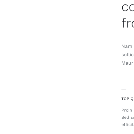
c
fr
Nam t
solli
Mauri
TOP Q
Proin 
Sed s
effici