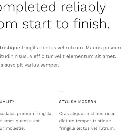
ompleted reliably
om start to finish.
ristique fringilla lectus vel rutrum. Mauris posuere
citudin risus, a efficitur velit elementum sit amet.
s suscipit varius semper.
UALITY
STYLISH MODERN
sodales pretium fringilla.
Cras aliquet nisl non risus
it amet quam a est
dictum tempor tristique
tur molestie.
fringilla lectus vel rutrum.