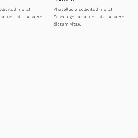
llicitudin erat.
Phasellus a sollicitudin erat.
rna nec nisl posuere
Fusce eget urna nec nisl posuere
dictum vitae.