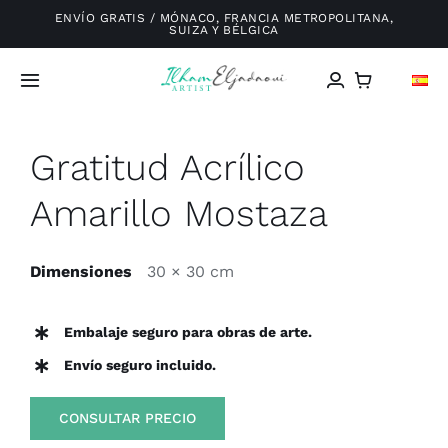
Saltar
ENVÍO GRATIS / MÓNACO, FRANCIA METROPOLITANA,
SUIZA Y BÉLGICA
al
contenido
Toggle
Navigation
Inicio
Gratitud Acrílico
Amarillo Mostaza
Galería
Sobre mí
Dimensiones
30 × 30 cm
Exposiciones
Embalaje seguro para obras de arte.
Envío seguro incluido.
Blog
CONSULTAR PRECIO
Contacto